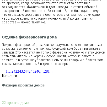
те времена, когда возможность строительства постоянно
откладывается. Фахверковый дом никогда не станет обычной
замороженной или «столетней» стройкой, все благодаря тому,
что его можно достраивать без потерь: сначала построим одно
небольшое крыло, в котором можно жить. А когда появятся
средства — можно таким же…
Отделка фахверкового дома
Покупая фахверковый дом или же задумываясь о его покупке мы
сразу же думаем о том, как наш будущий дом будет выглядеть
изнутри. Это касается не только фахверка, но именно у этих домов
есть отличительные черты и особенности, которые заметно
влияют на внутренне убранство. Сейчас мы говорим о балках, том
самом каркасе, который и делает фахверк…
←
1
…
242
243
244
245
246
…
281
→
Каталоги
Фахверк проекты домов
22 проекта домов