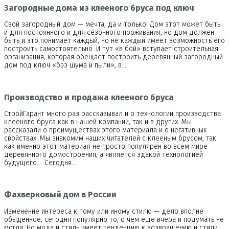
Загородные дома из клееного бруса под ключ
Свой загородный дом — мечта, да и только! Дом этот может быть
и для постоянного и для сезонного проживания, но дом должен
быть и это понимает каждый, но не каждый имеет возможность его
построить самостоятельно. И тут «в бой» вступает строительная
организация, которая обещает построить деревянный загородный
дом под ключ «бэз шума и пыли», в…
Производство и продажа клееного бруса
СтройГарант много раз рассказывал и о технологии производства
клееного бруса как в нашей компании, так и в других. Мы
рассказали о преимуществах этого материала и о негативных
свойствах. Мы знакомим наших читателей с клееным брусом, так
как именно этот материал не просто популярен во всем мире
деревянного домостроения, а является эдакой технологией
будущего. Сегодня…
Фахверковый дом в России
Изменение интереса к тому или иному стилю — дело вполне
обыденное, сегодня популярно то, о чем еще вчера и подумать не
могли. Но мода и стиль имеет тенденцию к возвращению и стили