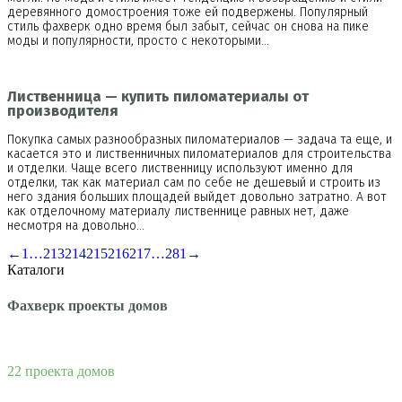
деревянного домостроения тоже ей подвержены. Популярный
стиль фахверк одно время был забыт, сейчас он снова на пике
моды и популярности, просто с некоторыми…
Лиственница — купить пиломатериалы от
производителя
Покупка самых разнообразных пиломатериалов — задача та еще, и
касается это и лиственничных пиломатериалов для строительства
и отделки. Чаще всего лиственницу используют именно для
отделки, так как материал сам по себе не дешевый и строить из
него здания больших площадей выйдет довольно затратно. А вот
как отделочному материалу лиственнице равных нет, даже
несмотря на довольно…
←
1
…
213
214
215
216
217
…
281
→
Каталоги
Фахверк проекты домов
22 проекта домов