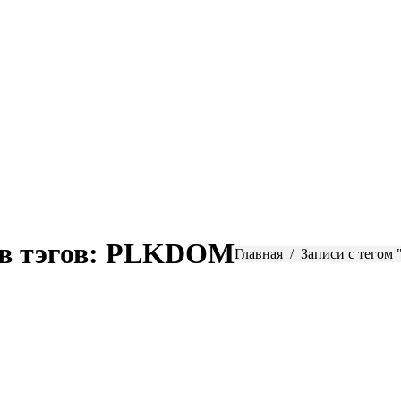
в тэгов:
PLKDOM
Вы здесь:
Главная
Записи с тего