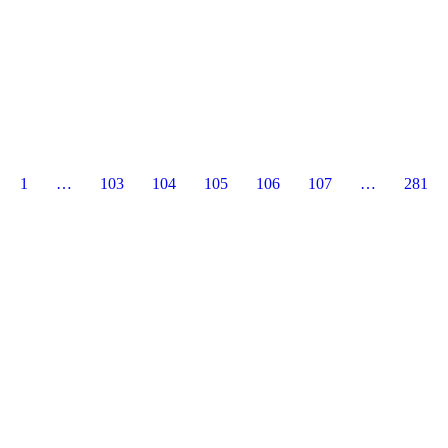
1
…
103
104
105
106
107
…
281