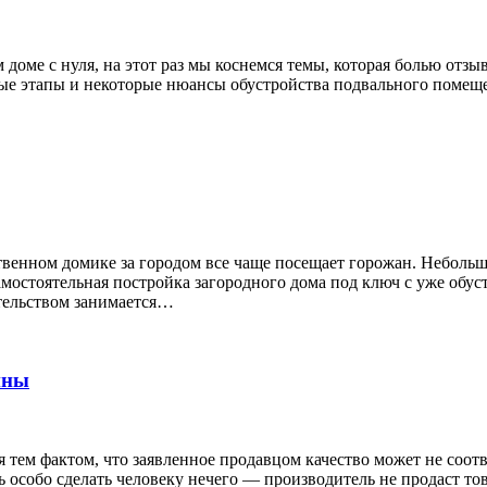
 доме с нуля, на этот раз мы коснемся темы, которая болью отз
емые этапы и некоторые нюансы обустройства подвального помещ
венном домике за городом все чаще посещает горожан. Небольша
мостоятельная постройка загородного дома под ключ с уже обус
тельством занимается…
ины
тем фактом, что заявленное продавцом качество может не соотв
ь особо сделать человеку нечего — производитель не продаст то