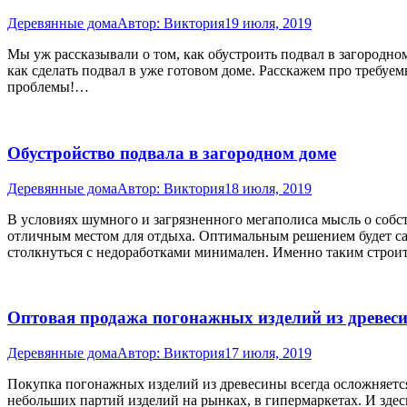
Деревянные дома
Автор:
Виктория
19 июля, 2019
Мы уж рассказывали о том, как обустроить подвал в загородном
как сделать подвал в уже готовом доме. Расскажем про требу
проблемы!…
Обустройство подвала в загородном доме
Деревянные дома
Автор:
Виктория
18 июля, 2019
В условиях шумного и загрязненного мегаполиса мысль о собст
отличным местом для отдыха. Оптимальным решением будет са
столкнуться с недоработками минимален. Именно таким строи
Оптовая продажа погонажных изделий из древес
Деревянные дома
Автор:
Виктория
17 июля, 2019
Покупка погонажных изделий из древесины всегда осложняется 
небольших партий изделий на рынках, в гипермаркетах. И здес