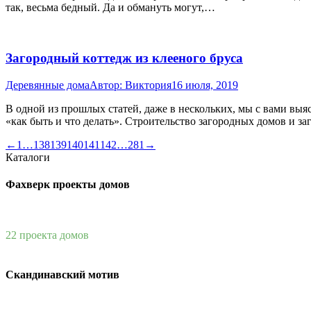
так, весьма бедный. Да и обмануть могут,…
Загородный коттедж из клееного бруса
Деревянные дома
Автор:
Виктория
16 июля, 2019
В одной из прошлых статей, даже в нескольких, мы с вами выяс
«как быть и что делать». Строительство загородных домов и 
←
1
…
138
139
140
141
142
…
281
→
Каталоги
Фахверк проекты домов
22 проекта домов
Скандинавский мотив