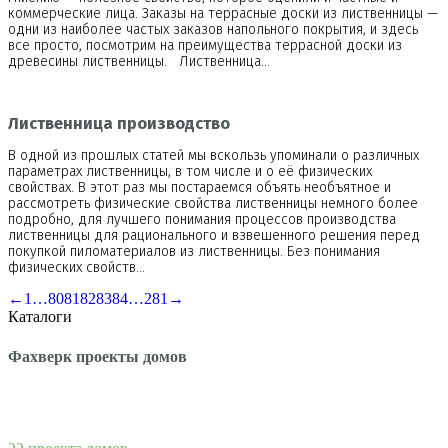
коммерческие лица. Заказы на террасные доски из лиственницы —
одни из наиболее частых заказов напольного покрытия, и здесь
все просто, посмотрим на преимущества террасной доски из
древесины лиственницы. Лиственница…
Лиственница производство
В одной из прошлых статей мы вскользь упоминали о различных
параметрах лиственницы, в том числе и о её физических
свойствах. В этот раз мы постараемся объять необъятное и
рассмотреть физические свойства лиственницы немного более
подробно, для лучшего понимания процессов производства
лиственницы для рационального и взвешенного решения перед
покупкой пиломатериалов из лиственницы. Без понимания
физических свойств…
←
1
…
80
81
82
83
84
…
281
→
Каталоги
Фахверк проекты домов