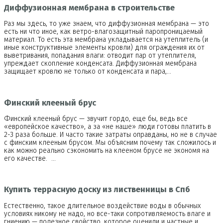
Диффузионная мембрана в строительстве
Раз мы здесь, то уже знаем, что диффузионная мембрана — это
есть ни что иное, как ветро-влагозащитный паропроницаемый
материал. То есть эта мембрана укладывается на утеплитель (и
иные конструктивные элементы кровли) для ограждения их от
выветривания, попадания влаги: отводит пар от утеплителя,
упреждает скопление конденсата. Диффузионная мембрана
защищает кровлю не только от конденсата и пара,…
Финский клееный брус
Финский клееный брус — звучит гордо, еще бы, ведь все
«европейское качество», а за «не наше» люди готовы платить в
2-3 раза больше. И часто такие затраты оправданы, но не в случае
с финским клееным брусом. Мы объясним почему так сложилось и
как можно реально сэкономить на клееном брусе не экономя на
его качестве. …
Купить террасную доску из лиственницы в Спб
Естественно, такое длительное воздействие воды в обычных
условиях никому не надо, но все-таки сопротивляемость влаге и
гниению — полезное свойство, которое оценили и частные и