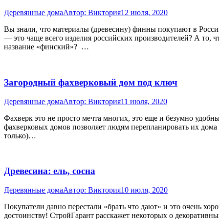
Деревянные дома
Автор:
Виктория
12 июля, 2020
Вы знали, что материалы (древесину) финны покупают в Росси
— это чаще всего изделия российских производителей? А то, ч
название «финский»? …
Загородный фахверковый дом под ключ
Деревянные дома
Автор:
Виктория
11 июля, 2020
Фахверк это не просто мечта многих, это еще и безумно удоб
фахверковых домов позволяет людям перепланировать их дома 
только)…
Древесина: ель, сосна
Деревянные дома
Автор:
Виктория
10 июля, 2020
Покупатели давно перестали «брать что дают» и это очень хор
достоинству! СтройГарант расскажет некоторых о декоративны