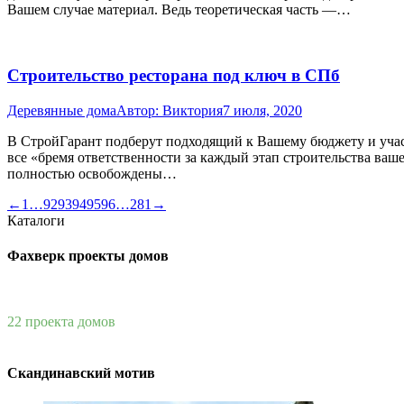
Вашем случае материал. Ведь теоретическая часть —…
Строительство ресторана под ключ в СПб
Деревянные дома
Автор:
Виктория
7 июля, 2020
В СтройГарант подберут подходящий к Вашему бюджету и участ
все «бремя ответственности за каждый этап строительства ваш
полностью освобождены…
←
1
…
92
93
94
95
96
…
281
→
Каталоги
Фахверк проекты домов
22 проекта домов
Скандинавский мотив