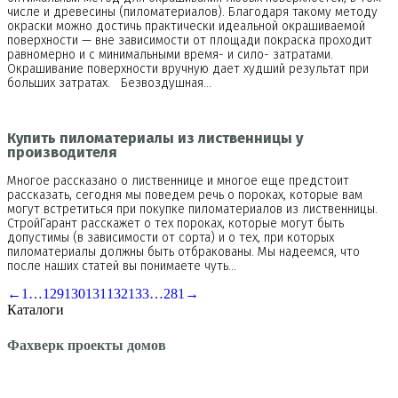
числе и древесины (пиломатериалов). Благодаря такому методу
окраски можно достичь практически идеальной окрашиваемой
поверхности — вне зависимости от площади покраска проходит
равномерно и с минимальными время- и сило- затратами.
Окрашивание поверхности вручную дает худший результат при
больших затратах. Безвоздушная…
Купить пиломатериалы из лиственницы у
производителя
Многое рассказано о лиственнице и многое еще предстоит
рассказать, сегодня мы поведем речь о пороках, которые вам
могут встретиться при покупке пиломатериалов из лиственницы.
СтройГарант расскажет о тех пороках, которые могут быть
допустимы (в зависимости от сорта) и о тех, при которых
пиломатериалы должны быть отбракованы. Мы надеемся, что
после наших статей вы понимаете чуть…
←
1
…
129
130
131
132
133
…
281
→
Каталоги
Фахверк проекты домов