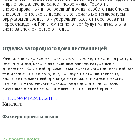
и при этом далеко не самое плохое жилье. Грамотно
спроектированный и построенный дом из газобетонных блоков
способен не только выдержать экстремальные температуры
окружающей среды, но и уберечь жильцов от перегрева или
переохлаждения. При этом теплопотери будут минимальны, а
счета за электричество отнюдь…
Отделка загородного дома лиственницей
Рано или поздно все мы приходим к отделке, то есть попросту к
ремонту дома/квартиры с использованием натуральной
древесины. Когда выбор самого материала изготовления выбран
— в данном случае вы здесь, потому что это лиственница,
наступает момент выбора вида материала, и здесь у многих
случается «творческий кризис», ведь достаточно сложно
визуализировать самостоятельно то, что ты выберешь…
←
1
…
39
40
41
42
43
…
281
→
Каталоги
Фахверк проекты домов
22 проекта домов