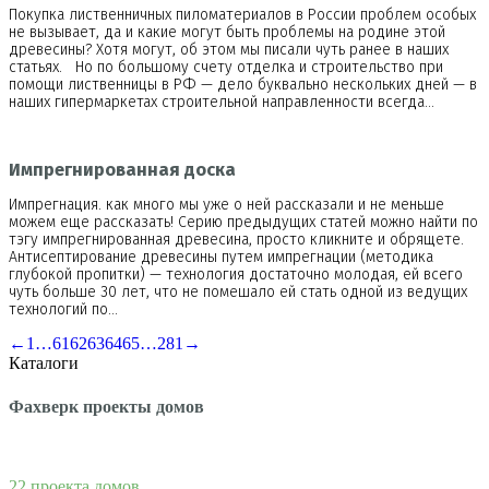
Покупка лиственничных пиломатериалов в России проблем особых
не вызывает, да и какие могут быть проблемы на родине этой
древесины? Хотя могут, об этом мы писали чуть ранее в наших
статьях. Но по большому счету отделка и строительство при
помощи лиственницы в РФ — дело буквально нескольких дней — в
наших гипермаркетах строительной направленности всегда…
Импрегнированная доска
Импрегнация. как много мы уже о ней рассказали и не меньше
можем еще рассказать! Серию предыдущих статей можно найти по
тэгу импрегнированная древесина, просто кликните и обрящете.
Антисептирование древесины путем импрегнации (методика
глубокой пропитки) — технология достаточно молодая, ей всего
чуть больше 30 лет, что не помешало ей стать одной из ведущих
технологий по…
←
1
…
61
62
63
64
65
…
281
→
Каталоги
Фахверк проекты домов
22 проекта домов