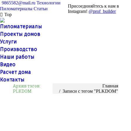
9865582@mail.ru
Технологии
Присоединяйтесь к нам в
Пиломатериалы
Статьи
Instagram!
@prof_builder
Top
Пиломатериалы
Проекты домов
Услуги
Производство
Наши работы
Видео
Расчет дома
Контакты
Архив тэгов:
Вы здесь:
Главная
PLKDOM
Записи с тегом "PLKDOM"
Купить импрегнированную древесину
Поговорим об импрегнации? Да, снова и опять — а