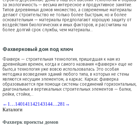
за экологичность — весьма интересное и продуктивное занятие.
Типов деревянных домов множество, а современные материалы
делают строительство не только более быстрым, но и более
основательным — материалы предполагают хорошую защиту от
воздействия биологических и иных факторов, и рассчитаны на
более долгий срок службы, чем материалы…
Фахверковый дом под ключ
Фахверк — строительная технология, пришедшая к нам из
древнейших времен, когда и самого названия «фахверк» еще не
было,а технология уже вовсю использовалась. Это особая
методика возведения зданий любого типа, в которых не стены
являются несущим элементом, а каркас. Каркас фахверка
образовывается при помощи системы соединений горизонтальных,
диагональных и вертикальных строительных элементов — балки,
рейки, стойки,…
←
1
…
140
141
142
143
144
…
281
→
Каталоги
Фахверк проекты домов