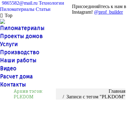
9865582@mail.ru
Технологии
Присоединяйтесь к нам в
Пиломатериалы
Статьи
Instagram!
@prof_builder
Top
Пиломатериалы
Проекты домов
Услуги
Производство
Наши работы
Видео
Расчет дома
Контакты
Архив тэгов:
Вы здесь:
Главная
PLKDOM
Записи с тегом "PLKDOM"
Сортность клееного бруса
Что такое клееный брус, сначала разберемся с