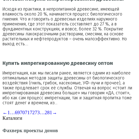
Исходя из практики, в непропитанной древесине, имеющей
влажность около 20 %, начинается процесс биологического
гниения. Что и говорить о древесных изделиях наружного
применения, где этот показатель составляет до 27 %, а в
фундаментных конструкциях, и вовсе, более 32 %. Покрытие
древесины лакокрасочными растворами, смесями, на основе
растительных и нефтепродуктов – очень малоэффективно. Но
выход есть.…
Купить импрегнированную древесину оптом
Импрегнация, как мы писали ранее, является одним из наиболее
оптимальных методов защиты древесины от биологического
воздействия (гниль, грибок, насекомые, УФ-лучи и прочее), а
также продлевает срок её службы. Отвечая на вопрос «стоит ли
импрегнированная древесина больше» мы говорим «ДА, стоит»,
ибо как сам процесс импрегнации, так и защитная пропитка тоже
стоят денег и времени, из…
←
1
…
69
70
71
72
73
…
281
→
Каталоги
Фахверк проекты домов