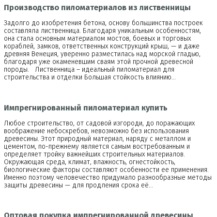
Производство пиломатериалов из лиственницы
Задолго до изобретения бетона, основу большинства построек
составляла лиственница. Благодаря уникальным особенностям,
она стала основным материалом мостов, боевых и торговых
кораблей, замков, ответственных конструкций крыш, — и даже
древняя Венеция, уверенно разместилась над морской гладью,
благодаря уже окаменевшим сваям этой прочной древесной
породы. Лиственница – идеальный пиломатериал для
строительства и отделки Большая стойкость влиянию…
Импрегнированный пиломатериал купить
Любое строительство, от садовой изгороди, до поражающих
воображение небоскребов, невозможно без использования
древесины. Этот природный материал, наряду с металлом и
цементом, по-прежнему является самым востребованным и
определяет тройку важнейших строительных материалов.
Окружающая среда, климат, влажность, огнестойкость,
биологические факторы составляют особенности ее применения.
Именно поэтому человечество придумало разнообразные методы
защиты древесины — для продления срока её…
Оптовая покупка импрегнированной древесины