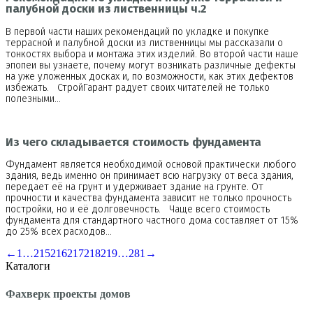
палубной доски из лиственницы ч.2
В первой части наших рекомендаций по укладке и покупке
террасной и палубной доски из лиственницы мы рассказали о
тонкостях выбора и монтажа этих изделий. Во второй части наше
эпопеи вы узнаете, почему могут возникать различные дефекты
на уже уложенных досках и, по возможности, как этих дефектов
избежать. СтройГарант радует своих читателей не только
полезными…
Из чего складывается стоимость фундамента
Фундамент является необходимой основой практически любого
здания, ведь именно он принимает всю нагрузку от веса здания,
передает её на грунт и удерживает здание на грунте. От
прочности и качества фундамента зависит не только прочность
постройки, но и её долговечность. Чаще всего стоимость
фундамента для стандартного частного дома составляет от 15%
до 25% всех расходов…
←
1
…
215
216
217
218
219
…
281
→
Каталоги
Фахверк проекты домов