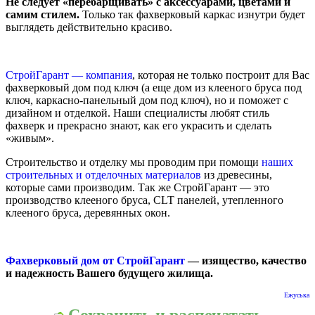
Не следует «перебарщивать» с аксессуарами, цветами и
самим стилем.
Только так фахверковый каркас изнутри будет
выглядеть действительно красиво.
СтройГарант — компания
, которая не только построит для Вас
фахверковый дом под ключ (а еще дом из клееного бруса под
ключ, каркасно-панельный дом под ключ), но и поможет с
дизайном и отделкой. Наши специалисты любят стиль
фахверк и прекрасно знают, как его украсить и сделать
«живым».
Строительство и отделку мы проводим при помощи
наших
строительных и отделочных материалов
из древесины,
которые сами производим. Так же СтройГарант — это
производство клееного бруса, CLT панелей, утепленного
клееного бруса, деревянных окон.
Фахверковый дом от СтройГарант
— изящество, качество
и надежность Вашего будущего жилища.
Ежуська