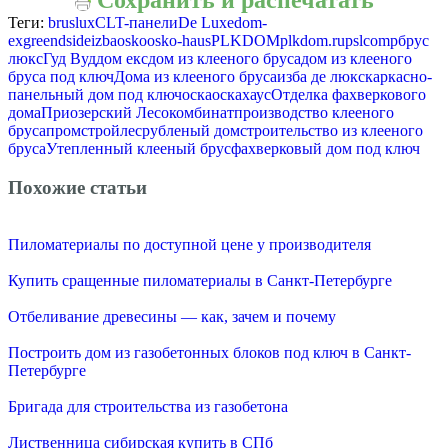
Сохранить и распечатать
Теги:
bruslux
CLT-панели
De Luxe
dom-
ex
greendside
izba
osko
osko-haus
PLKDOM
plkdom.ru
pslcomp
брус
люкс
Гуд Вуд
дом екс
дом из клееного бруса
дом из клееного
бруса под ключ
Дома из клееного бруса
изба де люкс
каркасно-
панельный дом под ключ
оска
оскахаус
Отделка фахверкового
дома
Приозерский Лесокомбинат
производство клееного
бруса
промстройлес
рубленый дом
строительство из клееного
бруса
Утепленный клееный брус
фахверковый дом под ключ
Похожие статьи
Пиломатериалы по доступной цене у производителя
Купить сращенные пиломатериалы в Санкт-Петербурге
Отбеливание древесины — как, зачем и почему
Построить дом из газобетонных блоков под ключ в Санкт-
Петербурге
Бригада для строительства из газобетона
Лиственница сибирская купить в СПб