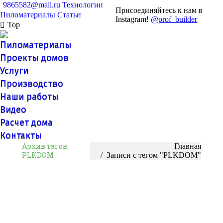
9865582@mail.ru
Технологии
Присоединяйтесь к нам в
Пиломатериалы
Статьи
Instagram!
@prof_builder
Top
Пиломатериалы
Проекты домов
Услуги
Производство
Наши работы
Видео
Расчет дома
Контакты
Архив тэгов:
Вы здесь:
Главная
PLKDOM
Записи с тегом "PLKDOM"
Купить строительные материалы у
производителя Спб