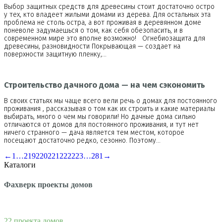
Выбор защитных средств для древесины стоит достаточно остро
у тех, кто владеет жилыми домами из дерева. Для остальных эта
проблема не столь остра, а вот проживая в деревянном доме
поневоле задумаешься о том, как себя обезопасить, и в
современном мире это вполне возможно! Огнебиозащита для
древесины, разновидности Покрывающая — создает на
поверхности защитную пленку,…
Строительство дачного дома — на чем сэкономить
В своих статьях мы чаще всего вели речь о домах для постоянного
проживания , рассказывая о том как их строить и какие материалы
выбирать, много о чем мы говорили! Но дачные дома сильно
отличаются от домов для постоянного проживания, и тут нет
ничего странного — дача является тем местом, которое
посещают достаточно редко, сезонно. Поэтому…
←
1
…
219
220
221
222
223
…
281
→
Каталоги
Фахверк проекты домов
22 проекта домов