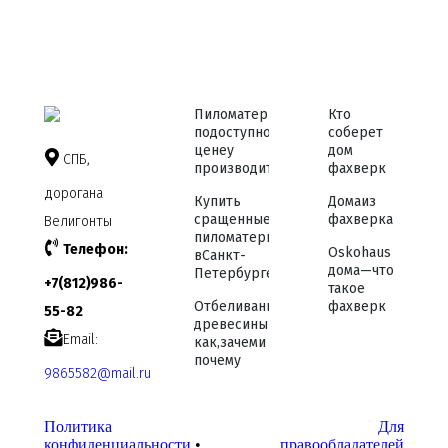
Пиломатериалы
Кто
по доступной
соберет
цене у
дом
СПБ,
производителя
фахверк
дорога на
Купить
Дома из
сращенные
фахверка
Велигонты
пиломатериалы
Телефон:
Osko haus
в Санкт-
дома — что
Петербурге
+7 (812) 986-
такое
Отбеливание
фахверк
55-82
древесины —
Email:
как, зачем и
почему
9865582@mail.ru
Политика
Для
конфиденциальности
•
правообладателей