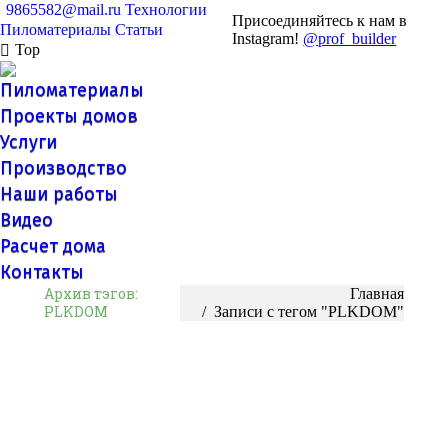
9865582@mail.ru
Технологии
Присоединяйтесь к нам в
Пиломатериалы
Статьи
Instagram!
@prof_builder
Top
Пиломатериалы
Проекты домов
Услуги
Производство
Наши работы
Видео
Расчет дома
Контакты
Архив тэгов:
Вы здесь:
Главная
PLKDOM
Записи с тегом "PLKDOM"
Теплопроводность материалов для
строительства дома