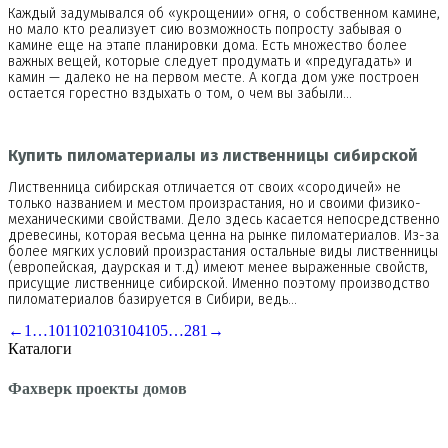
Каждый задумывался об «укрощении» огня, о собственном камине,
но мало кто реализует сию возможность попросту забывая о
камине еще на этапе планировки дома. Есть множество более
важных вещей, которые следует продумать и «предугадать» и
камин — далеко не на первом месте. А когда дом уже построен
остается горестно вздыхать о том, о чем вы забыли…
Купить пиломатериалы из лиственницы сибирской
Лиственница сибирская отличается от своих «сородичей» не
только названием и местом произрастания, но и своими физико-
механическими свойствами. Дело здесь касается непосредственно
древесины, которая весьма ценна на рынке пиломатериалов. Из-за
более мягких условий произрастания остальные виды лиственницы
(европейская, даурская и т.д) имеют менее выраженные свойств,
присущие лиственнице сибирской. Именно поэтому производство
пиломатериалов базируется в Сибири, ведь…
←
1
…
101
102
103
104
105
…
281
→
Каталоги
Фахверк проекты домов