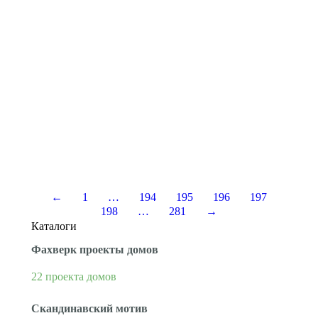
Построить дом из клееного бруса под
ключ
Дом, собственный дом и собственное жилье без
наличия соседей — чем не мечта практически
каждого из нас? И эта мечта может стать явью, когда
вы решите «пора»! Компания СтройГарант
построит для вас дом мечты, при этом вам не
придется сталкиваться с разнообразными
обманными схемами и иметь дело с
недобросовестными производителями и
строителями. Мы гарантированно…
←
1
…
194
195
196
197
198
…
281
→
Каталоги
Фахверк проекты домов
22 проекта домов
Скандинавский мотив