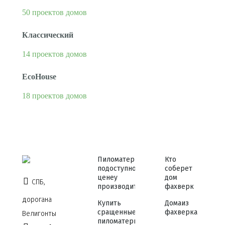
50 проектов домов
Классический
14 проектов домов
EcoHouse
18 проектов домов
Пиломатериалы
Кто
по доступной
соберет
цене у
дом
СПБ,
производителя
фахверк
дорога на
Купить
Дома из
сращенные
фахверка
Велигонты
пиломатериалы