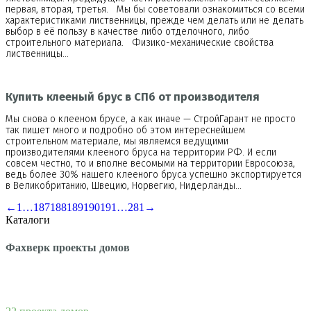
первая, вторая, третья. Мы бы советовали ознакомиться со всеми
характеристиками лиственницы, прежде чем делать или не делать
выбор в её пользу в качестве либо отделочного, либо
строительного материала. Физико-механические свойства
лиственницы…
Купить клееный брус в СПб от производителя
Мы снова о клееном брусе, а как иначе — СтройГарант не просто
так пишет много и подробно об этом интереснейшем
строительном материале, мы являемся ведущими
производителями клееного бруса на территории РФ. И если
совсем честно, то и вполне весомыми на территории Евросоюза,
ведь более 30% нашего клееного бруса успешно экспортируется
в Великобританию, Швецию, Норвегию, Нидерланды…
←
1
…
187
188
189
190
191
…
281
→
Каталоги
Фахверк проекты домов