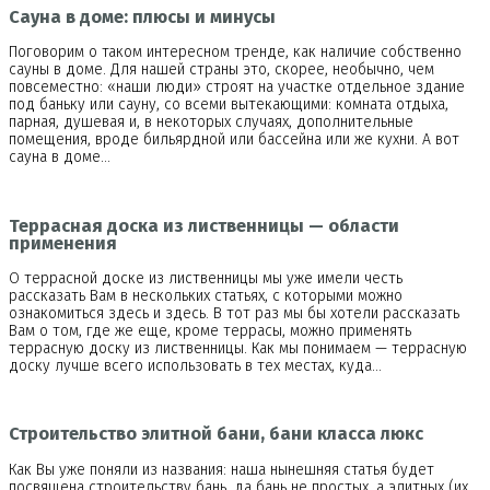
Сауна в доме: плюсы и минусы
Поговорим о таком интересном тренде, как наличие собственно
сауны в доме. Для нашей страны это, скорее, необычно, чем
повсеместно: «наши люди» строят на участке отдельное здание
под баньку или сауну, со всеми вытекающими: комната отдыха,
парная, душевая и, в некоторых случаях, дополнительные
помещения, вроде бильярдной или бассейна или же кухни. А вот
сауна в доме…
Террасная доска из лиственницы — области
применения
О террасной доске из лиственницы мы уже имели честь
рассказать Вам в нескольких статьях, с которыми можно
ознакомиться здесь и здесь. В тот раз мы бы хотели рассказать
Вам о том, где же еще, кроме террасы, можно применять
террасную доску из лиственницы. Как мы понимаем — террасную
доску лучше всего использовать в тех местах, куда…
Строительство элитной бани, бани класса люкс
Как Вы уже поняли из названия: наша нынешняя статья будет
посвящена строительству бань, да бань не простых, а элитных (их