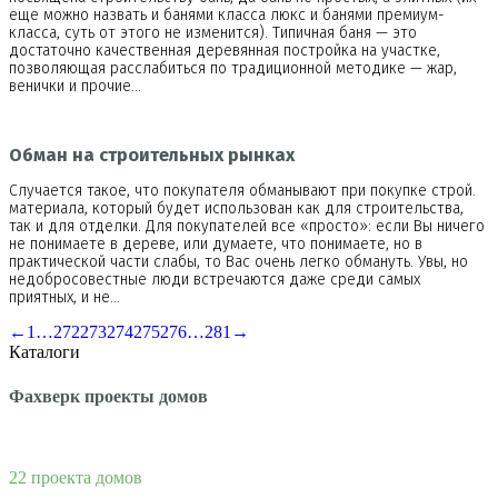
еще можно назвать и банями класса люкс и банями премиум-
класса, суть от этого не изменится). Типичная баня — это
достаточно качественная деревянная постройка на участке,
позволяющая расслабиться по традиционной методике — жар,
венички и прочие…
Обман на строительных рынках
Случается такое, что покупателя обманывают при покупке строй.
материала, который будет использован как для строительства,
так и для отделки. Для покупателей все «просто»: если Вы ничего
не понимаете в дереве, или думаете, что понимаете, но в
практической части слабы, то Вас очень легко обмануть. Увы, но
недобросовестные люди встречаются даже среди самых
приятных, и не…
←
1
…
272
273
274
275
276
…
281
→
Каталоги
Фахверк проекты домов
22 проекта домов