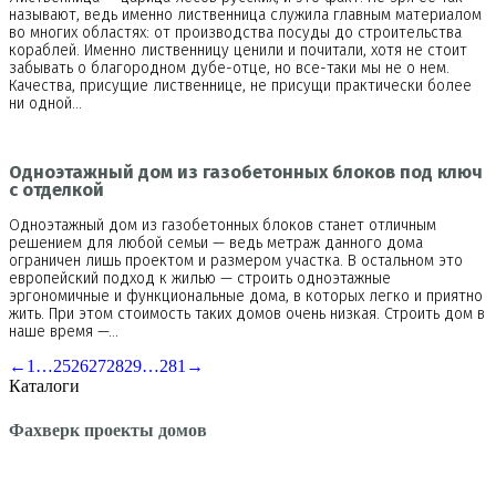
называют, ведь именно лиственница служила главным материалом
во многих областях: от производства посуды до строительства
кораблей. Именно лиственницу ценили и почитали, хотя не стоит
забывать о благородном дубе-отце, но все-таки мы не о нем.
Качества, присущие лиственнице, не присущи практически более
ни одной…
Одноэтажный дом из газобетонных блоков под ключ
с отделкой
Одноэтажный дом из газобетонных блоков станет отличным
решением для любой семьи — ведь метраж данного дома
ограничен лишь проектом и размером участка. В остальном это
европейский подход к жилью — строить одноэтажные
эргономичные и функциональные дома, в которых легко и приятно
жить. При этом стоимость таких домов очень низкая. Строить дом в
наше время —…
←
1
…
25
26
27
28
29
…
281
→
Каталоги
Фахверк проекты домов