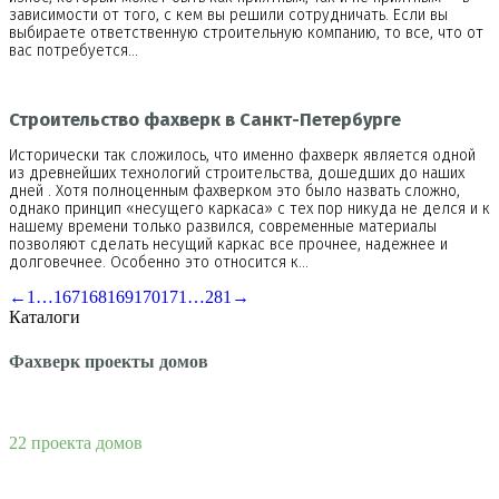
зависимости от того, с кем вы решили сотрудничать. Если вы
выбираете ответственную строительную компанию, то все, что от
вас потребуется…
Строительство фахверк в Санкт-Петербурге
Исторически так сложилось, что именно фахверк является одной
из древнейших технологий строительства, дошедших до наших
дней . Хотя полноценным фахверком это было назвать сложно,
однако принцип «несущего каркаса» с тех пор никуда не делся и к
нашему времени только развился, современные материалы
позволяют сделать несущий каркас все прочнее, надежнее и
долговечнее. Особенно это относится к…
←
1
…
167
168
169
170
171
…
281
→
Каталоги
Фахверк проекты домов
22 проекта домов