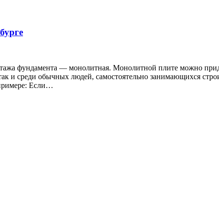
бурге
ажа фундамента — монолитная. Монолитной плите можно придат
 так и среди обычных людей, самостоятельно занимающихся стр
 примере: Если…