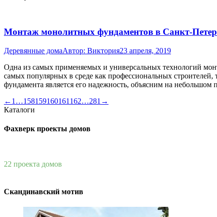
Монтаж монолитных фундаментов в Санкт-Петер
Деревянные дома
Автор:
Виктория
23 апреля, 2019
Одна из самых применяемых и универсальных технологий монт
самых популярных в среде как профессиональных строителей,
фундамента является его надежность, объясним на небольшом
←
1
…
158
159
160
161
162
…
281
→
Каталоги
Фахверк проекты домов
22 проекта домов
Скандинавский мотив