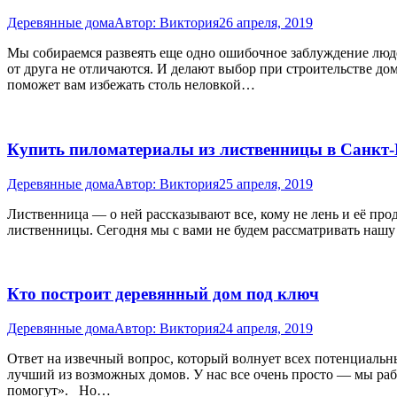
Деревянные дома
Автор:
Виктория
26 апреля, 2019
Мы собираемся развеять еще одно ошибочное заблуждение людей
от друга не отличаются. И делают выбор при строительстве до
поможет вам избежать столь неловкой…
Купить пиломатериалы из лиственницы в Санкт-
Деревянные дома
Автор:
Виктория
25 апреля, 2019
Лиственница — о ней рассказывают все, кому не лень и её про
лиственницы. Сегодня мы с вами не будем рассматривать нашу
Кто построит деревянный дом под ключ
Деревянные дома
Автор:
Виктория
24 апреля, 2019
Ответ на извечный вопрос, который волнует всех потенциальн
лучший из возможных домов. У нас все очень просто — мы раб
помогут». Но…