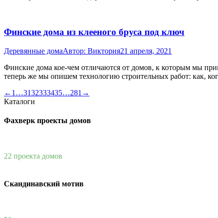
Финские дома из клееного бруса под ключ
Деревянные дома
Автор:
Виктория
21 апреля, 2021
Финские дома кое-чем отличаются от домов, к которым мы прив
теперь же мы опишем технологию строительных работ: как, когда
←
1
…
31
32
33
34
35
…
281
→
Каталоги
Фахверк проекты домов
22 проекта домов
Скандинавский мотив