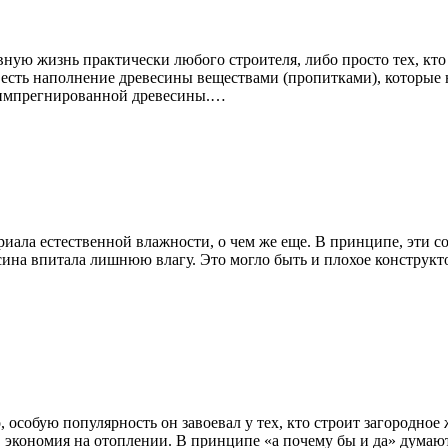
ую жизнь практически любого строителя, либо просто тех, кто 
есть наполнение древесины веществами (пропитками), которые н
 импрегнированной древесины.…
иала естественной влажности, о чем же еще. В принципе, эти со
сина впитала лишнюю влагу. Это могло быть и плохое конструкт
, особую популярность он завоевал у тех, кто строит загородное
а, экономия на отоплении. В принципе «а почему бы и да» дума