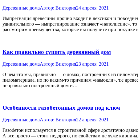
Деревянные дома
Автор:
Виктория
24 апреля, 2021
Импрегнация древесины прочно входит в лексикон и повседневн
удивительного — импрегнирование означает «наполнение», то 
рассмотрим преимущества, которые вы получите при покупке
Как правильно сушить деревянный дом
Деревянные дома
Автор:
Виктория
23 апреля, 2021
О чем это мы, правильно — о домах, построенных из пиломатер
пиломатериала, но по каким-то причинам «намокли», т.е древе
неправильно построенный дом и…
Особенности газобетонных домов под ключ
Деревянные дома
Автор:
Виктория
22 апреля, 2021
Газобетон используется в строительной сфере достаточно давно
А все просто — стоит недорого, по свойствам не хуже кирпич