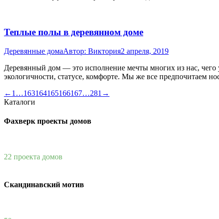
Теплые полы в деревянном доме
Деревянные дома
Автор:
Виктория
2 апреля, 2019
Деревянный дом — это исполнение мечты многих из нас, чего уж
экологичности, статусе, комфорте. Мы же все предпочитаем но
←
1
…
163
164
165
166
167
…
281
→
Каталоги
Фахверк проекты домов
22 проекта домов
Скандинавский мотив