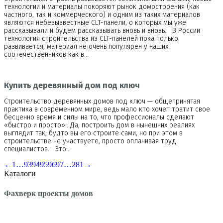
технологии и материалы покоряют рынок домостроения (как
частного, так и коммерческого) и одним из таких материалов
являются небезызвестные CLT-панели, о которых мы уже
рассказывали и будем рассказывать вновь и вновь. В России
технология строительства из CLT-панелей пока только
развивается, материал не очень популярен у наших
соотечественников как в…
Купить деревянный дом под ключ
Строительство деревянных домов под ключ — общепринятая
практика в современном мире, ведь мало кто хочет тратит свое
бесценно время и силы на то, что профессионалы сделают
«быстро и просто».. Да, построить дом в нынешних реалиях
выглядит так, будто вы его строите сами, но при этом в
строительстве не участвуете, просто оплачивая труд
специалистов. Это…
←
1
…
93
94
95
96
97
…
281
→
Каталоги
Фахверк проекты домов