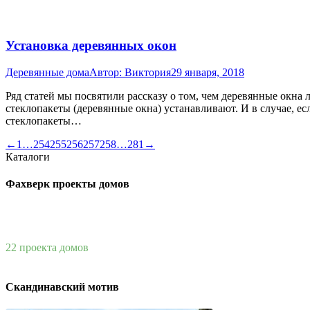
Установка деревянных окон
Деревянные дома
Автор:
Виктория
29 января, 2018
Ряд статей мы посвятили рассказу о том, чем деревянные окна 
стеклопакеты (деревянные окна) устанавливают. И в случае, е
стеклопакеты…
←
1
…
254
255
256
257
258
…
281
→
Каталоги
Фахверк проекты домов
22 проекта домов
Скандинавский мотив