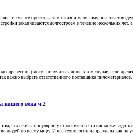
шлое, и тут все просто — темп жизни мало кому позволяет выде
тройки заканчиваются долгостроем в течение нескольких лет, а т
ды древесины) могут получиться лишь в том случае, если древес
 так важно выбрать ответственного поставщика пиломатериалов
 нашего века ч.2
о том, что сейчас популярно у строителей и что нас может ждать
во людей по всему миру. И все технологии направлены как на у