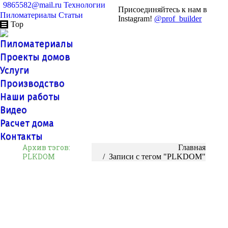
9865582@mail.ru
Технологии
Присоединяйтесь к нам в
Пиломатериалы
Статьи
Instagram!
@prof_builder
Top
Пиломатериалы
Проекты домов
Услуги
Производство
Наши работы
Видео
Расчет дома
Контакты
Архив тэгов:
Вы здесь:
Главная
PLKDOM
Записи с тегом "PLKDOM"
Купить дома из клееного бруса
Деревянный дом — это мечта множества из нас, и