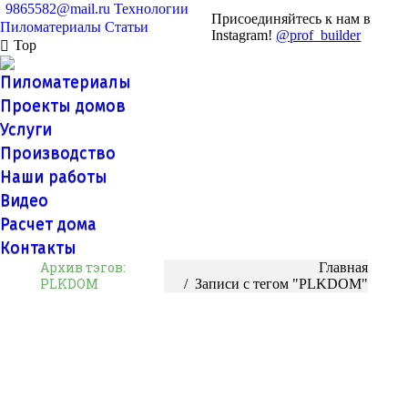
9865582@mail.ru
Технологии
Присоединяйтесь к нам в
Пиломатериалы
Статьи
Instagram!
@prof_builder
Top
Пиломатериалы
Проекты домов
Услуги
Производство
Наши работы
Видео
Расчет дома
Контакты
Архив тэгов:
Вы здесь:
Главная
PLKDOM
Записи с тегом "PLKDOM"
Купить лиственницу
Поговорим про лиственницу, что это за порода