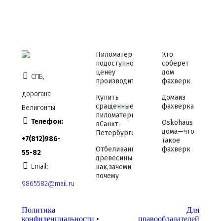
Пиломатериалы
Кто
по доступной
соберет
цене у
дом
СПБ,
производителя
фахверк
дорога на
Купить
Дома из
сращенные
фахверка
Велигонты
пиломатериалы
Телефон:
Osko haus
в Санкт-
дома — что
Петербурге
+7 (812) 986-
такое
Отбеливание
фахверк
55-82
древесины —
Email:
как, зачем и
почему
9865582@mail.ru
Политика
Для
конфиденциальности
•
правообладателей