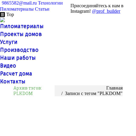
9865582@mail.ru
Технологии
Присоединяйтесь к нам в
Пиломатериалы
Статьи
Instagram!
@prof_builder
Top
Пиломатериалы
Проекты домов
Услуги
Производство
Наши работы
Видео
Расчет дома
Контакты
Архив тэгов:
Вы здесь:
Главная
PLKDOM
Записи с тегом "PLKDOM"
Автоклавная пропитка древесины
(импрегнация ВДВ)