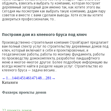
обдумать, взвесить и выбрать ту компанию, которая построит
деревянный загородный дом именно так, как хотите этого вы.
Сегодня мы посмотрим как выбрать такую компанию, дадим пару
советов и вместе с вами сделаем выводы. Хотя если вы хотите
довериться профессионалам, то…
Построим дом из клееного бруса под ключ
Производственно-строительная компания СтройГарант предлагает
вам полный спектр услуг по строительству деревянных домов под
ключ, который включают в себя и проектировочные, и
геодезические работы, работы по монтажу фундамента, работы
по производству домокомплекта, разработке ландшафтного
меню и многое-многое другое. Более подробную информацию вы
всегда можете найти в разделе наших услуг. Строительство из
клееного бруса — задача весьма…
←
1
…
144
145
146
147
148
…
281
→
Каталоги
Фахверк проекты домов
22 проекта домов