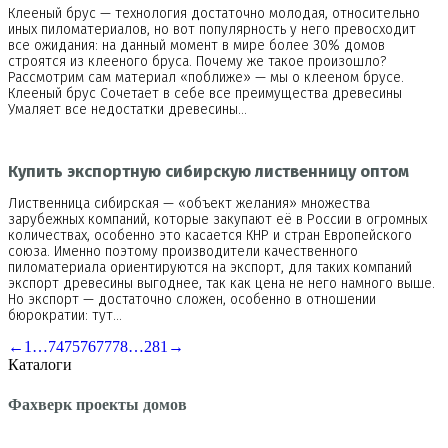
Клееный брус — технология достаточно молодая, относительно
иных пиломатериалов, но вот популярность у него превосходит
все ожидания: на данный момент в мире более 30% домов
строятся из клееного бруса. Почему же такое произошло?
Рассмотрим сам материал «поближе» — мы о клееном брусе.
Клееный брус Сочетает в себе все преимущества древесины
Умаляет все недостатки древесины…
Купить экспортную сибирскую лиственницу оптом
Лиственница сибирская — «объект желания» множества
зарубежных компаний, которые закупают её в России в огромных
количествах, особенно это касается КНР и стран Европейского
союза. Именно поэтому производители качественного
пиломатериала ориентируются на экспорт, для таких компаний
экспорт древесины выгоднее, так как цена не него намного выше.
Но экспорт — достаточно сложен, особенно в отношении
бюрократии: тут…
←
1
…
74
75
76
77
78
…
281
→
Каталоги
Фахверк проекты домов