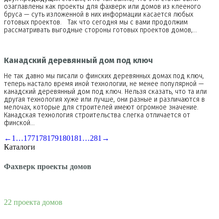
озаглавлены как проекты для фахверк или домов из клееного
бруса — суть изложенной в них информации касается любых
готовых проектов. Так что сегодня мы с вами продолжим
рассматривать выгодные стороны готовых проектов домов,…
Канадский деревянный дом под ключ
Не так давно мы писали о финских деревянных домах под ключ,
теперь настало время иной технологии, не менее популярной —
канадский деревянный дом под ключ. Нельзя сказать, что та или
другая технология хуже или лучше, они разные и различаются в
мелочах, которые для строителей имеют огромное значение.
Канадская технология строительства слегка отличается от
финской…
←
1
…
177
178
179
180
181
…
281
→
Каталоги
Фахверк проекты домов
22 проекта домов