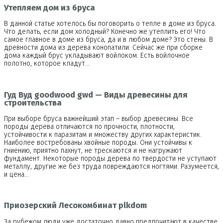
Утепляем дом из бруса
В данной статье хотелось бы поговорить о тепле в доме из бруса.
Что делать, если дом холодный? Конечно же утеплить его! Что
самое главное в доме из бруса, да и в любом доме? Это стены. В
древности дома из дерева конопатили. Сейчас же при сборке
дома каждый брус укладывают войлоком. Есть войлочное
полотно, которое кладут…
Гуд Вуд goodwood gwd — Виды древесины для
строительства
При выборе бруса важнейший этап – выбор древесины. Все
породы дерева отличаются по прочности, плотности,
устойчивости к паразитам и множеству других характеристик.
Наиболее востребованы хвойные породы. Они устойчивы к
гниению, приятно пахнут, не трескаются и не нагружают
фундамент. Некоторые породы дерева по твердости не уступают
металлу, другие же без труда повреждаются ногтями. Разумеется,
и цена…
Приозерский Лесокомбинат plkdom
За рубежом люди уже достаточно давно предпочитают в качестве