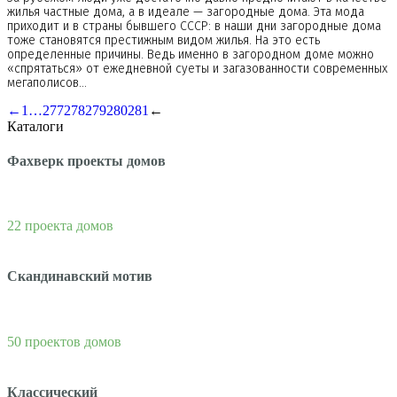
жилья частные дома, а в идеале — загородные дома. Эта мода
приходит и в страны бывшего СССР: в наши дни загородные дома
тоже становятся престижным видом жилья. На это есть
определенные причины. Ведь именно в загородном доме можно
«спрятаться» от ежедневной суеты и загазованности современных
мегаполисов…
←
1
…
277
278
279
280
281
←
Каталоги
Фахверк проекты домов
22 проекта домов
Скандинавский мотив
50 проектов домов
Классический