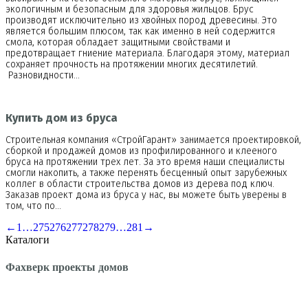
экологичным и безопасным для здоровья жильцов. Брус
производят исключительно из хвойных пород древесины. Это
является большим плюсом, так как именно в ней содержится
смола, которая обладает защитными свойствами и
предотвращает гниение материала. Благодаря этому, материал
сохраняет прочность на протяжении многих десятилетий.
Разновидности…
Купить дом из бруса
Строительная компания «СтройГарант» занимается проектировкой,
сборкой и продажей домов из профилированного и клееного
бруса на протяжении трех лет. За это время наши специалисты
смогли накопить, а также перенять бесценный опыт зарубежных
коллег в области строительства домов из дерева под ключ.
Заказав проект дома из бруса у нас, вы можете быть уверены в
том, что по…
←
1
…
275
276
277
278
279
…
281
→
Каталоги
Фахверк проекты домов