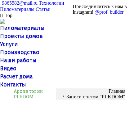
9865582@mail.ru
Технологии
Присоединяйтесь к нам в
Пиломатериалы
Статьи
Instagram!
@prof_builder
Top
Пиломатериалы
Проекты домов
Услуги
Производство
Наши работы
Видео
Расчет дома
Контакты
Архив тэгов:
Вы здесь:
Главная
PLKDOM
Записи с тегом "PLKDOM"
Пиломатериалы из лиственницы оптом
Лиственница относится к представителям