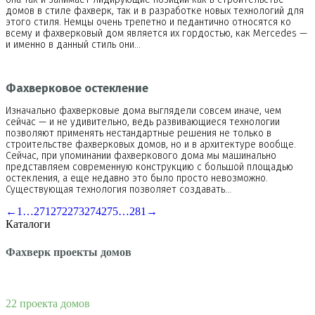
домов в стиле фахверк, так и в разработке новых технологий для
этого стиля. Немцы очень трепетно и педантично относятся ко
всему и фахверковый дом является их гордостью, как Mercedes —
и именно в данный стиль они…
Фахверковое остекление
Изначально фахверковые дома выглядели совсем иначе, чем
сейчас — и не удивительно, ведь развивающиеся технологии
позволяют применять нестандартные решения не только в
строительстве фахверковых домов, но и в архитектуре вообще.
Сейчас, при упоминании фахверкового дома мы машинально
представляем современную конструкцию с большой площадью
остекления, а еще недавно это было просто невозможно.
Существующая технология позволяет создавать…
←
1
…
271
272
273
274
275
…
281
→
Каталоги
Фахверк проекты домов
22 проекта домов