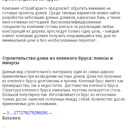
Компания «СтройГарант» предлагает обратить внимание на
готовые проекты домов. Среди типовых вариантов можно найти
разработки небольших дачных домиков, каркасных бань, а также
многоэтажных коттеджей. Высококвалифицированные
специалисты компании готовы взяться за реализацию любых
конструкций из дерева, преследуя только одну цель, – каждый
клиент компании должен получить понравившийся ему дом по
минимальной цене и без необоснованных переплат.…
Строительство дома из клееного бруса: плюсы и
минусы
Данный вид строительного материала один из самых широко
применяемых при возведении частных домов. Дома построенные
из клееного бруса долговечны и прочны. Клееный брус имеет как
преимущества, так и недостатки. Достоинства клееного бруса
Структура клееного бруса уникальна, поэтому пользуется столь
большой популярностью. Изготавливается брус из нескольких
тонких досок-ламелей склеенных между собой. Количество досок
применяемых для склеивания…
←
1
…
277
278
279
280
281
→
Каталоги