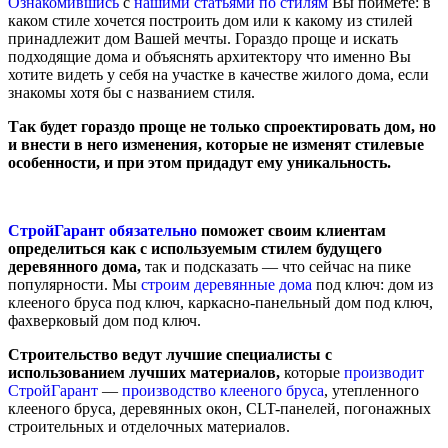
Ознакомившись
с
нашими статьями
по стилям
Вы поймете: в
каком стиле хочется построить дом или к какому из стилей
принадлежит дом Вашей мечты. Гораздо проще и искать
подходящие дома и объяснять архитектору что именно Вы
хотите видеть у себя на участке в качестве жилого дома, если
знакомы хотя бы с названием стиля.
Так будет гораздо проще не только спроектировать дом, но
и внести в него изменения, которые не изменят стилевые
особенности, и при этом придадут ему уникальность.
СтройГарант обязательно
поможет своим клиентам
определиться как с используемым стилем будущего
деревянного дома,
так и подсказать — что сейчас на пике
популярности. Мы
строим деревянные дома
под ключ: дом из
клееного бруса под ключ, каркасно-панельный дом под ключ,
фахверковый дом под ключ.
Строительство ведут лучшие специалисты с
использованием лучших материалов,
которые
производит
СтройГарант
—
производство клееного бруса
, утепленного
клееного бруса, деревянных окон, CLT-панелей, погонажных
строительных и отделочных материалов.