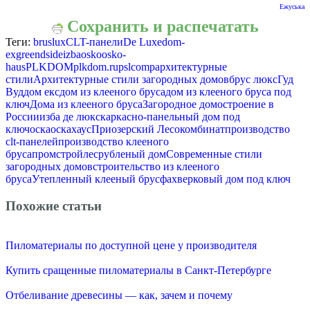
Ежуська
Сохранить и распечатать
Теги:
bruslux
CLT-панели
De Luxe
dom-
ex
greendside
izba
osko
osko-
haus
PLKDOM
plkdom.ru
pslcomp
архитектурные
стили
Архитектурные стили загородных домов
брус люкс
Гуд
Вуд
дом екс
дом из клееного бруса
дом из клееного бруса под
ключ
Дома из клееного бруса
Загородное домостроение в
России
изба де люкс
каркасно-панельный дом под
ключ
оска
оскахаус
Приозерский Лесокомбинат
производство
clt-панелей
производство клееного
бруса
промстройлес
рубленый дом
Современные стили
загородных домов
строительство из клееного
бруса
Утепленный клееный брус
фахверковый дом под ключ
Похожие статьи
Пиломатериалы по доступной цене у производителя
Купить сращенные пиломатериалы в Санкт-Петербурге
Отбеливание древесины — как, зачем и почему