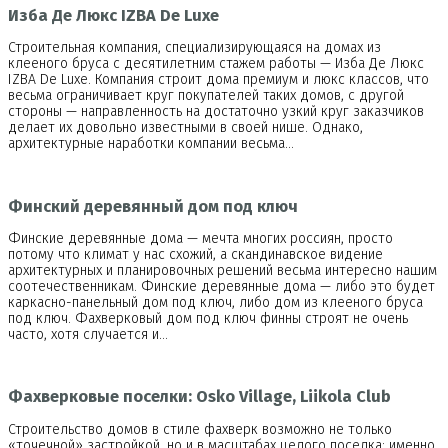
Изба Де Люкс IZBA De Luxe
Строительная компания, специализирующаяся на домах из
клееного бруса с десятилетним стажем работы — Изба Де Люкс
IZBA De Luxe. Компания строит дома премиум и люкс классов, что
весьма ограничивает круг покупателей таких домов, с другой
стороны — направленность на достаточно узкий круг заказчиков
делает их довольно известными в своей нише. Однако,
архитектурные наработки компании весьма…
Финский деревянный дом под ключ
Финские деревянные дома — мечта многих россиян, просто
потому что климат у нас схожий, а скандинавское видение
архитектурных и планировочных решений весьма интересно нашим
соотечественникам. Финские деревянные дома — либо это будет
каркасно-панельный дом под ключ, либо дом из клееного бруса
под ключ. Фахверковый дом под ключ финны строят не очень
часто, хотя случается и…
Фахверковые поселки: Osko Village, Liikola Club
Строительство домов в стиле фахверк возможно не только
«точечной» застройкой, но и в масштабах целого поселка: именно