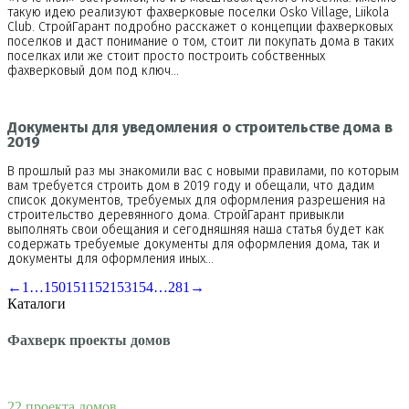
такую идею реализуют фахверковые поселки Osko Village, Liikola
Club. СтройГарант подробно расскажет о концепции фахверковых
поселков и даст понимание о том, стоит ли покупать дома в таких
поселках или же стоит просто построить собственных
фахверковый дом под ключ…
Документы для уведомления о строительстве дома в
2019
В прошлый раз мы знакомили вас с новыми правилами, по которым
вам требуется строить дом в 2019 году и обещали, что дадим
список документов, требуемых для оформления разрешения на
строительство деревянного дома. СтройГарант привыкли
выполнять свои обещания и сегодняшняя наша статья будет как
содержать требуемые документы для оформления дома, так и
документы для оформления иных…
←
1
…
150
151
152
153
154
…
281
→
Каталоги
Фахверк проекты домов
22 проекта домов