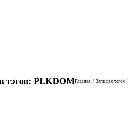
в тэгов:
PLKDOM
Вы здесь:
Главная
Записи с тего