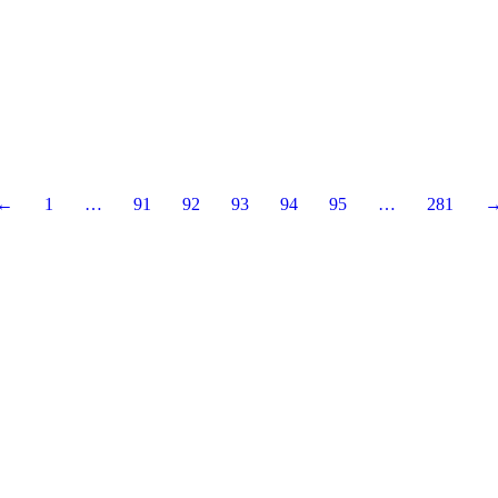
←
1
…
91
92
93
94
95
…
281