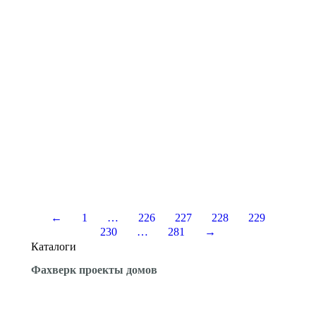
выбрать правильный, с вашей точки зрения и…
Дом по технологии Post&Beam
Фахверковых технологий существует великое
множество и зависит тот или иной стилевой
подход к исполнению дома от региона и мастера,
который этот дом строит. Мы обсуждали самые
разные технологии: немецкий индустриальный,
американский подкосный и прочие, а о
технологии Post&Beam пока не говорили.
Исправим сию досадную оплошность и
подскажем как строятся дома по этой технологии
и…
←
1
…
226
227
228
229
230
…
281
→
Каталоги
Фахверк проекты домов