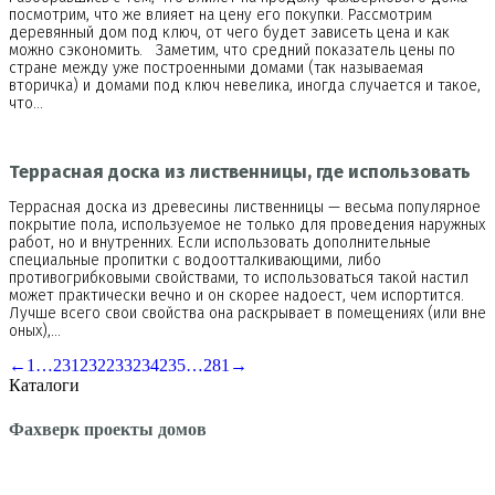
посмотрим, что же влияет на цену его покупки. Рассмотрим
деревянный дом под ключ, от чего будет зависеть цена и как
можно сэкономить. Заметим, что средний показатель цены по
стране между уже построенными домами (так называемая
вторичка) и домами под ключ невелика, иногда случается и такое,
что…
Террасная доска из лиственницы, где использовать
Террасная доска из древесины лиственницы — весьма популярное
покрытие пола, используемое не только для проведения наружных
работ, но и внутренних. Если использовать дополнительные
специальные пропитки с водоотталкивающими, либо
противогрибковыми свойствами, то использоваться такой настил
может практически вечно и он скорее надоест, чем испортится.
Лучше всего свои свойства она раскрывает в помещениях (или вне
оных),…
←
1
…
231
232
233
234
235
…
281
→
Каталоги
Фахверк проекты домов