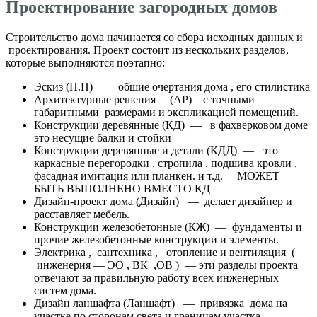
Проектирование загородных домов
Строительство дома начинается со сбора исходных данных и
проектирования. Проект состоит из нескольких разделов,
которые выполняются поэтапно:
Эскиз (П.П) — обшие очертания дома , его стилистика
Архитектурные решения (АР) с точными
габаритными размерами и экспликацией помещений.
Конструкции деревянные (КД) — в фахверковом доме
это несущие балки и стойки
Конструкции деревянные и детали (КДД) — это
каркасные перегородки , стропила , подшива кровли ,
фасадная имитация или планкен. и т.д. МОЖЕТ
БЫТЬ ВЫПОЛНЕНО ВМЕСТО КД
Дизайн-проект дома (Дизайн) — делает дизайнер и
расставляет мебель.
Конструкции железобетонные (КЖ) — фундаменты и
прочие железобетонные конструкции и элементы.
Электрика , сантехника , отопление и вентиляция (
инженерия — ЭО , ВК ,ОВ ) — эти разделы проекта
отвечают за правильную работу всех инженерных
систем дома.
Дизайн ланшафта (Ланшафт) — привязка дома на
участке по сторонам света и границам участка,