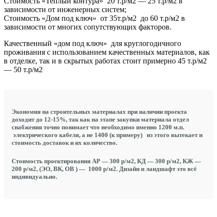
Стоимость «Теплый контура» 20 т.р/м2 — 25 т.р/м2 в
зависимости от инженерных систем;
Стоимость «Дом под ключ» от 35т.р/м2 до 60 т.р/м2 в
зависимости от многих сопутствующих факторов.
Качественный «дом под ключ» для круглогодичного
проживания с использованием качественных материалов, как
в отделке, так и в скрытых работах стоит примерно 45 т.р/м2
— 50 т.р/м2
Экономия на строительных материалах при наличии проекта
доходит до
12-15%
, так как на этапе закупки материала отдел
снабжения точно понимает что необходимо именно
1200 м.п.
электрического кабеля,
а не 1400
(к примеру) из этого вытекает и
стоимость доставок и их количество.
Стоимость проектирования АР — 300 р/м2, КД — 300 р/м2, КЖ —
200 р/м2, (ЭО, ВК, ОВ ) — 1000 р/м2. Дизайн и ландшафт это всё
индивидуально.