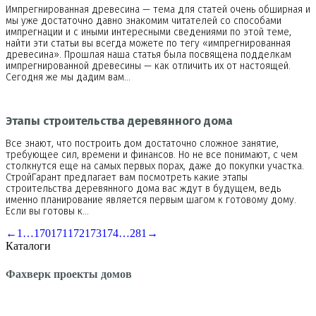
Импрегнированная древесина — тема для статей очень обширная и
мы уже достаточно давно знакомим читателей со способами
импрегнации и с иными интересными сведениями по этой теме,
найти эти статьи вы всегда можете по тегу «импрегнированная
древесина». Прошлая наша статья была посвящена подделкам
импрегнированной древесины — как отличить их от настоящей.
Сегодня же мы дадим вам…
Этапы строительства деревянного дома
Все знают, что построить дом достаточно сложное занятие,
требующее сил, времени и финансов. Но не все понимают, с чем
столкнутся еще на самых первых порах, даже до покупки участка.
СтройГарант предлагает вам посмотреть какие этапы
строительства деревянного дома вас ждут в будущем, ведь
именно планирование является первым шагом к готовому дому.
Если вы готовы к…
←
1
…
170
171
172
173
174
…
281
→
Каталоги
Фахверк проекты домов