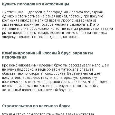
Купить погонаж из лиственницы
Лиственница — древесина благородная и весьма популярная,
однако и стоимость её не самая низкая, поэтому при покупке
крупных (а иногда и мелких) партий любого материала из
лиственницы возникает острое желание сэкономить. И это
желание вполне обосновано, но вот не всегда реализуемо, ведь на
рынке представлены товары исключительно от так называемых
«перекупщиков», т.е тех продавцов, которые…
Комбинированный клееный брус: варианты
исполнения
Про комбинированный клееный брус мы рассказывали мало. Да и
не очень подробно, а ведь об этом материале следует
обязательно поговорить поподробнее. Ведь именно он дает
покупателю возможность купить благородную древесину
практически по цене «стандартной сосны или ели», что не может
не привлечь внимания. Как же реализуется столь смелый и
«отчаянный проект», как клееный брус по…
Строительство из клееного бруса
Что нам стоит дом построить — таков девиз множества