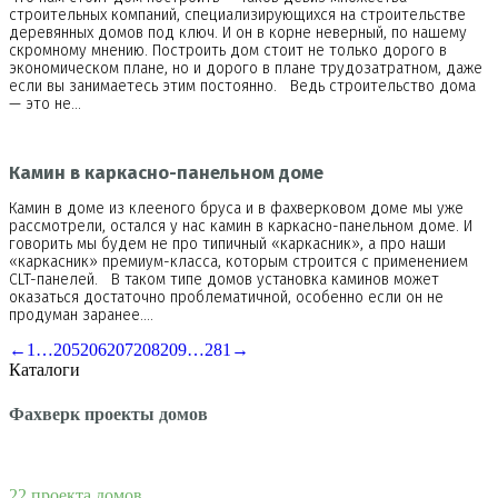
строительных компаний, специализирующихся на строительстве
деревянных домов под ключ. И он в корне неверный, по нашему
скромному мнению. Построить дом стоит не только дорого в
экономическом плане, но и дорого в плане трудозатратном, даже
если вы занимаетесь этим постоянно. Ведь строительство дома
— это не…
Камин в каркасно-панельном доме
Камин в доме из клееного бруса и в фахверковом доме мы уже
рассмотрели, остался у нас камин в каркасно-панельном доме. И
говорить мы будем не про типичный «каркасник», а про наши
«каркасник» премиум-класса, которым строится с применением
CLT-панелей. В таком типе домов установка каминов может
оказаться достаточно проблематичной, особенно если он не
продуман заранее.…
←
1
…
205
206
207
208
209
…
281
→
Каталоги
Фахверк проекты домов
22 проекта домов