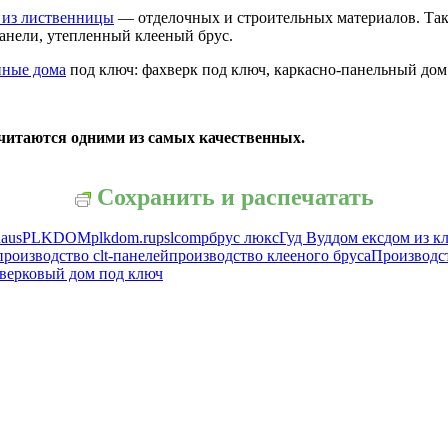
 из лиственницы
— отделочных и строительных материалов. Та
панели, утепленный клееный брус.
нные дома
под ключ: фахверк под ключ, каркасно-панельный дом 
считаются одними из самых качественных.
Сохранить и распечатать
haus
PLKDOM
plkdom.ru
pslcomp
брус люкс
Гуд Вуд
дом екс
дом из к
производство clt-панелей
производство клееного бруса
Производс
верковый дом под ключ