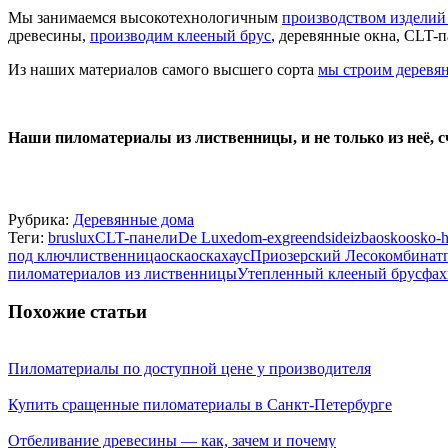
Мы занимаемся высокотехнологичным
производством изделий
древесины,
производим клееный брус
, деревянные окна, CLT-
Из наших материалов самого высшего сорта
мы строим деревя
Наши пиломатериалы из лиственницы, и не только из неё, 
Рубрика:
Деревянные дома
Теги:
bruslux
CLT-панели
De Luxe
dom-ex
greendside
izba
osko
osko-
под ключ
лиственница
оска
оскахаус
Приозерский Лесокомбинат
пиломатериалов из лиственницы
Утепленный клееный брус
фах
Похожие статьи
Пиломатериалы по доступной цене у производителя
Купить сращенные пиломатериалы в Санкт-Петербурге
Отбеливание древесины — как, зачем и почему