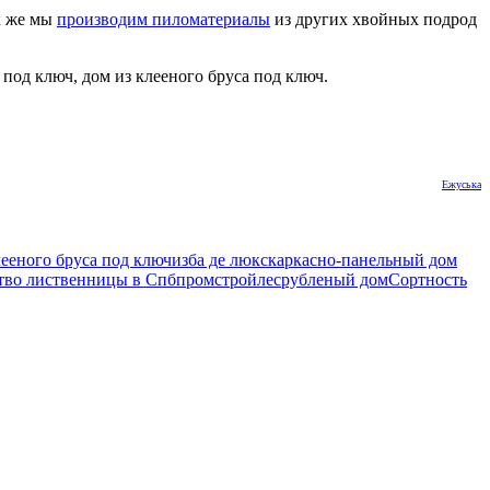
к же мы
производим пиломатериалы
из других хвойных подрод
под ключ, дом из клееного бруса под ключ.
Ежуська
лееного бруса под ключ
изба де люкс
каркасно-панельный дом
тво лиственницы в Спб
промстройлес
рубленый дом
Сортность