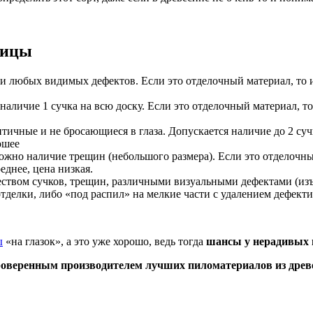
ницы
 и любых видимых дефектов. Если это отделочный материал, то и
наличие 1 сучка на всю доску. Если это отделочный материал, т
ные и не бросающиеся в глаза. Допускается наличие до 2 сучко
ошее
жно наличие трещин (небольшого размера). Если это отделочный
еднее, цена низкая.
твом сучков, трещин, различными визуальными дефектами (изъя
 отделки, либо «под распил» на мелкие части с удалением дефек
ы
«на глазок», а это уже хорошо, ведь тогда
шансы у нерадивых 
проверенным производителем лучших пиломатериалов из древ