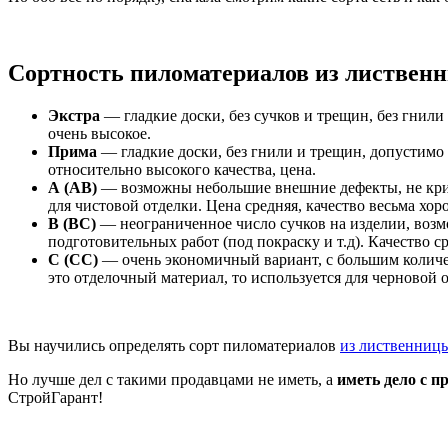
Сортность пиломатериалов из листвен
Экстра
— гладкие доски, без сучков и трещин, без гнили
очень высокое.
Прима
— гладкие доски, без гнили и трещин, допустимо 
относительно высокого качества, цена.
А
(АВ)
— возможны небольшие внешние дефекты, не критич
для чистовой отделки. Цена средняя, качество весьма хор
В
(ВС)
— неограниченное число сучков на изделии, возмо
подготовительных работ (под покраску и т.д). Качество ср
С
(СС)
— очень экономичный вариант, с большим количес
это отделочный материал, то используется для черновой
Вы научились определять сорт пиломатериалов
из лиственниц
Но лучше дел с такими продавцами не иметь, а
иметь дело с 
СтройГарант!