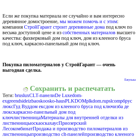
Если же покупка материала не случайно и вам интересно
деревянное домостроение,
мы можем помочь и с этим
:
компания
СтройГарант строит деревянные дома
под ключ по
весьма доступной цене и из
собственных материалов
высшего
качества: фахверковый дом под ключ, дом из клееного бруса
под ключ, каркасно-панельный дом под ключ.
Покупка пиломатериалов у СтройГарант — очень
выгодная сделка.
Ежуська
Сохранить и распечатать
Теги:
bruslux
CLT-панели
De Luxe
dom-
ex
greendside
izba
osko
osko-haus
PLKDOM
plkdom.ru
pslcomp
брус
люкс
Гуд Вуд
дом екс
дом из клееного бруса под ключ
изба де
люкс
каркасно-панельный дом под
ключ
лиственница
Материалы для внутренней отделки из
лиственницы
оска
оскахаус
Приозерский
Лесокомбинат
Продажа и производство пиломатериалов из
лиственницы
производство clt-панелей
производство клееного